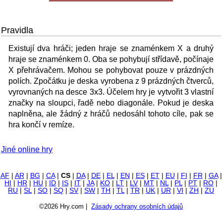
Pravidla
Existují dva hráči; jeden hraje se znaménkem X a druhý
hraje se znaménkem 0. Oba se pohybují střídavě, počínaje
X přehrávačem. Mohou se pohybovat pouze v prázdných
polích. Zpočátku je deska vyrobena z 9 prázdných čtverců,
vyrovnaných na desce 3x3. Účelem hry je vytvořit 3 vlastní
značky na sloupci, řadě nebo diagonále. Pokud je deska
naplněna, ale žádný z hráčů nedosáhl tohoto cíle, pak se
hra končí v remíze.
Jiné online hry
AF
|
AR
|
BG
|
CA
|
CS
|
DA
|
DE
|
EL
|
EN
|
ES
|
ET
|
EU
|
FI
|
FR
|
GA
|
HI
|
HR
|
HU
|
ID
|
IS
|
IT
|
JA
|
KO
|
LT
|
LV
|
MT
|
NL
|
PL
|
PT
|
RO
|
RU
|
SL
|
SO
|
SQ
|
SV
|
SW
|
TH
|
TL
|
TR
|
UK
|
UR
|
VI
|
ZH
|
ZU
©2026 Hry.com |
Zásady ochrany osobních údajů